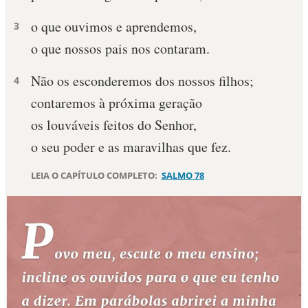
o que ouvimos e aprendemos,
10 MANDAMENTOS
3
o que nossos pais nos contaram.
ESTUDOS BÍBLICOS
Não os esconderemos dos nossos filhos;
4
ESBOÇOS DE PREGAÇÃO
contaremos à próxima geração
os louváveis feitos do Senhor,
TEMAS
o seu poder e as maravilhas que fez.
PERGUNTE À BÍBLIA
IA
LEIA O CAPÍTULO COMPLETO:
SALMO 78
TERMO BÍBLICO
JOGOS
QUEM SOMOS
LOJA BÍBLIAON