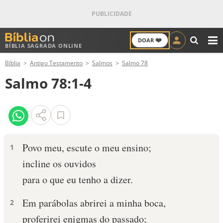
❤️
DOAR
BÍBLIA SAGRADA ONLINE
M
Bíblia
Antigo Testamento
Salmos
Salmo 78
ANTIGO TESTAMENTO
Salmo 78:1-4
NOVO TESTAMENTO
VERSÍCULOS
VERSÍCULO DO DIA
Povo meu, escute o meu ensino;
1
incline os ouvidos
PALAVRA DO DIA
para o que eu tenho a dizer.
SALMO DO DIA
Em parábolas abrirei a minha boca,
2
DEVOCIONAL DIÁRIO
proferirei enigmas do passado;