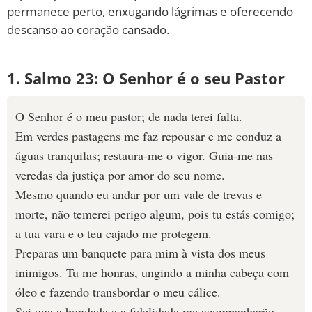
permanece perto, enxugando lágrimas e oferecendo
10 MANDAMENTOS
descanso ao coração cansado.
ESTUDOS BÍBLICOS
1. Salmo 23: O Senhor é o seu Pastor
ESBOÇOS DE PREGAÇÃO
O Senhor é o meu pastor; de nada terei falta.
TEMAS
Em verdes pastagens me faz repousar e me conduz a
águas tranquilas; restaura-me o vigor. Guia-me nas
PERGUNTE À BÍBLIA
IA
veredas da justiça por amor do seu nome.
Mesmo quando eu andar por um vale de trevas e
TERMO BÍBLICO
JOGOS
morte, não temerei perigo algum, pois tu estás comigo;
a tua vara e o teu cajado me protegem.
QUEM SOMOS
Preparas um banquete para mim à vista dos meus
inimigos. Tu me honras, ungindo a minha cabeça com
LOJA BÍBLIAON
óleo e fazendo transbordar o meu cálice.
Sei que a bondade e a fidelidade me acompanharão