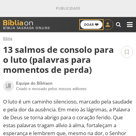
❤️
DOAR
BÍBLIA SAGRADA ONLINE
M
Bíblia
ANTIGO TESTAMENTO
13 salmos de consolo para
NOVO TESTAMENTO
o luto (palavras para
momentos de perda)
VERSÍCULOS
Equipe do Bíbliaon
VERSÍCULO DO DIA
Criado e revisado pelos nossos editores
PALAVRA DO DIA
O luto é um caminho silencioso, marcado pela saudade
e pela dor da ausência. Em meio às lágrimas, a Palavra
SALMO DO DIA
de Deus se torna abrigo para o coração ferido. Que
estas palavras tragam alívio à alma, fortaleçam a
DEVOCIONAL DIÁRIO
esperança e lembrem que, mesmo na dor, o Senhor