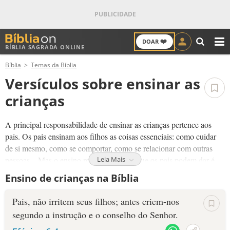
❤️
DOAR
BÍBLIA SAGRADA ONLINE
M
Bíblia
Temas da Bíblia
ANTIGO TESTAMENTO
Versículos sobre ensinar as
NOVO TESTAMENTO
crianças
VERSÍCULOS
A principal responsabilidade de ensinar as crianças pertence aos
pais. Os pais ensinam aos filhos as coisas essenciais: como cuidar
VERSÍCULO DO DIA
de si mesmo, como se comportar, como se relacionar com outras
pessoas... Mas o ensino mais importante que os pais podem dar é
Leia Mais
PALAVRA DO DIA
sobre Deus.
Ensino de crianças na Bíblia
A criança que aprende a Bíblia é abençoada e sempre saberá onde
SALMO DO DIA
Pais, não irritem seus filhos; antes criem-nos
encontrar ajuda na sua vida. Até crianças muito pequenas podem
segundo a instrução e o conselho do Senhor.
aprender sobre Jesus.
DEVOCIONAL DIÁRIO