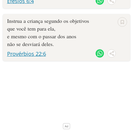
Efésios 6:4
10 MANDAMENTOS
Instrua a criança segundo os objetivos
ESTUDOS BÍBLICOS
que você tem para ela,
e mesmo com o passar dos anos
ESBOÇOS DE PREGAÇÃO
não se desviará deles.
Provérbios 22:6
TEMAS
PERGUNTE À BÍBLIA
IA
TERMO BÍBLICO
JOGOS
QUEM SOMOS
LOJA BÍBLIAON