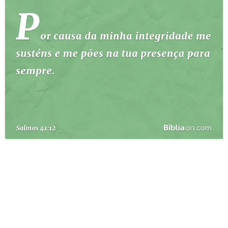
10 MANDAMENTOS
ESTUDOS BÍBLICOS
ESBOÇOS DE PREGAÇÃO
TEMAS
PERGUNTE À BÍBLIA
IA
TERMO BÍBLICO
JOGOS
QUEM SOMOS
LOJA BÍBLIAON