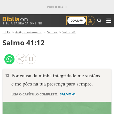
❤️
DOAR
BÍBLIA SAGRADA ONLINE
M
Bíblia
Antigo Testamento
Salmos
Salmo 41
ANTIGO TESTAMENTO
Salmo 41:12
NOVO TESTAMENTO
VERSÍCULOS
VERSÍCULO DO DIA
Por causa da minha integridade me susténs
12
e me pões na tua presença para sempre.
PALAVRA DO DIA
LEIA O CAPÍTULO COMPLETO:
SALMO 41
SALMO DO DIA
DEVOCIONAL DIÁRIO