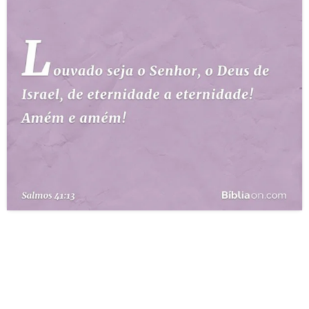
10 MANDAMENTOS
ESTUDOS BÍBLICOS
ESBOÇOS DE PREGAÇÃO
TEMAS
PERGUNTE À BÍBLIA
IA
TERMO BÍBLICO
JOGOS
QUEM SOMOS
LOJA BÍBLIAON