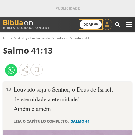
❤️
DOAR
BÍBLIA SAGRADA ONLINE
M
Bíblia
Antigo Testamento
Salmos
Salmo 41
ANTIGO TESTAMENTO
Salmo 41:13
NOVO TESTAMENTO
VERSÍCULOS
VERSÍCULO DO DIA
Louvado seja o Senhor, o Deus de Israel,
13
de eternidade a eternidade!
PALAVRA DO DIA
Amém e amém!
SALMO DO DIA
LEIA O CAPÍTULO COMPLETO:
SALMO 41
DEVOCIONAL DIÁRIO