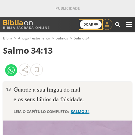
❤️
DOAR
BÍBLIA SAGRADA ONLINE
M
Bíblia
Antigo Testamento
Salmos
Salmo 34
ANTIGO TESTAMENTO
Salmo 34:13
NOVO TESTAMENTO
VERSÍCULOS
VERSÍCULO DO DIA
Guarde a sua língua do mal
13
e os seus lábios da falsidade.
PALAVRA DO DIA
LEIA O CAPÍTULO COMPLETO:
SALMO 34
SALMO DO DIA
DEVOCIONAL DIÁRIO