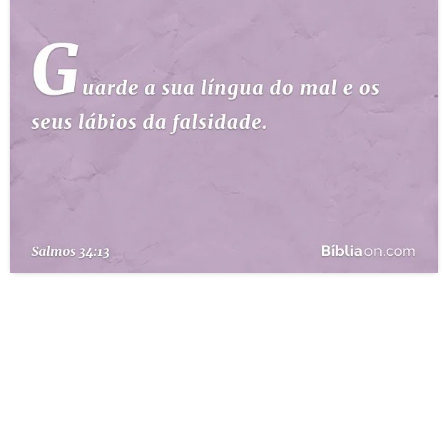
10 MANDAMENTOS
ESTUDOS BÍBLICOS
ESBOÇOS DE PREGAÇÃO
TEMAS
PERGUNTE À BÍBLIA
IA
TERMO BÍBLICO
JOGOS
QUEM SOMOS
LOJA BÍBLIAON