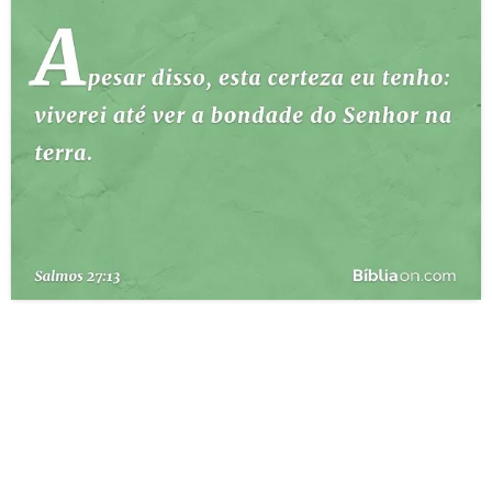
10 MANDAMENTOS
ESTUDOS BÍBLICOS
ESBOÇOS DE PREGAÇÃO
TEMAS
PERGUNTE À BÍBLIA
IA
TERMO BÍBLICO
JOGOS
QUEM SOMOS
LOJA BÍBLIAON