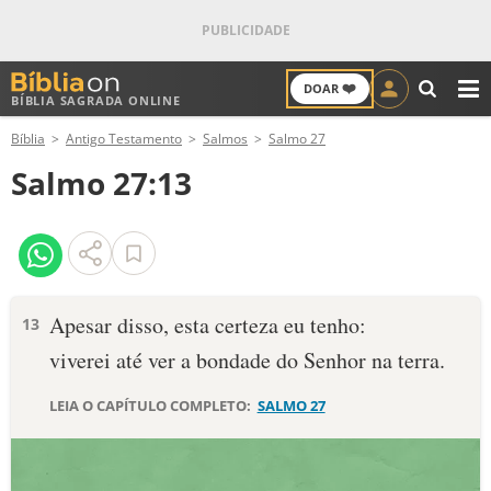
❤️
DOAR
BÍBLIA SAGRADA ONLINE
M
Bíblia
Antigo Testamento
Salmos
Salmo 27
ANTIGO TESTAMENTO
Salmo 27:13
NOVO TESTAMENTO
VERSÍCULOS
VERSÍCULO DO DIA
Apesar disso, esta certeza eu tenho:
13
viverei até ver a bondade do Senhor na terra.
PALAVRA DO DIA
LEIA O CAPÍTULO COMPLETO:
SALMO 27
SALMO DO DIA
DEVOCIONAL DIÁRIO