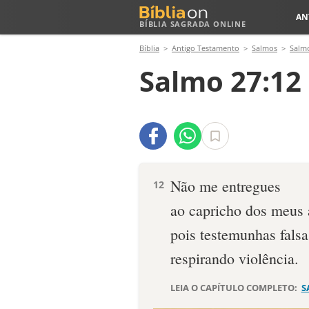
AN
BÍBLIA SAGRADA ONLINE
Bíblia
Antigo Testamento
Salmos
Salm
Salmo 27:12
Não me entregues
12
ao capricho dos meus 
pois testemunhas fals
respirando violência.
LEIA O CAPÍTULO COMPLETO:
S