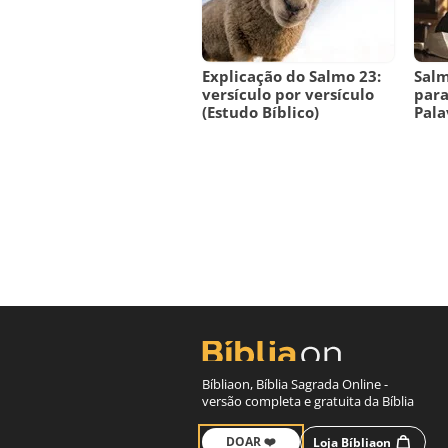
Explicação do Salmo 23:
Salm
versículo por versículo
para
(Estudo Bíblico)
Pala
Bíbliaon, Bíblia Sagrada Online -
versão completa e gratuita da Bíblia
DOAR ❤️
Loja Bíbliaon