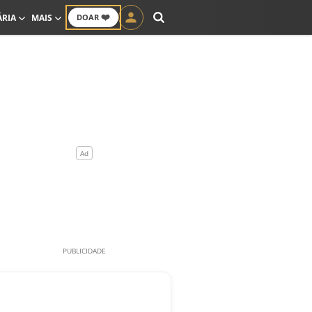
❤️
ÁRIA
MAIS
DOAR