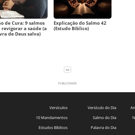
o de Cura: 9 salmos
Explicação do Salmo 42
 revigorar a saúde (a
(Estudo Bíblico)
vra de Deus salva)
Versículos
Versículo do Dia
An
10 Mandamentos
Salmo do Dia
N
Estudos Bíblicos
Palavra do Dia