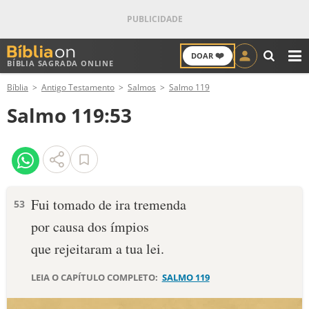
❤️
DOAR
BÍBLIA SAGRADA ONLINE
M
Bíblia
Antigo Testamento
Salmos
Salmo 119
ANTIGO TESTAMENTO
Salmo 119:53
NOVO TESTAMENTO
VERSÍCULOS
VERSÍCULO DO DIA
Fui tomado de ira tremenda
53
por causa dos ímpios
PALAVRA DO DIA
que rejeitaram a tua lei.
SALMO DO DIA
LEIA O CAPÍTULO COMPLETO:
SALMO 119
DEVOCIONAL DIÁRIO