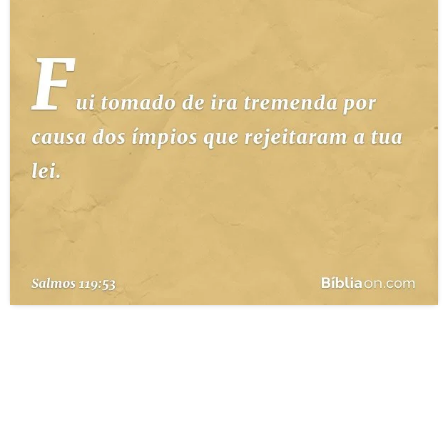
10 MANDAMENTOS
ESTUDOS BÍBLICOS
ESBOÇOS DE PREGAÇÃO
TEMAS
PERGUNTE À BÍBLIA
IA
TERMO BÍBLICO
JOGOS
QUEM SOMOS
LOJA BÍBLIAON