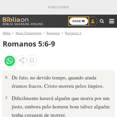
❤️
DOAR
BÍBLIA SAGRADA ONLINE
M
Bíblia
Novo Testamento
Romanos
Romanos 5
ANTIGO TESTAMENTO
Romanos 5:6-9
NOVO TESTAMENTO
VERSÍCULOS
VERSÍCULO DO DIA
De fato, no devido tempo, quando ainda
6
éramos fracos, Cristo morreu pelos ímpios.
PALAVRA DO DIA
Dificilmente haverá alguém que morra por um
7
SALMO DO DIA
justo, embora pelo homem bom talvez alguém
DEVOCIONAL DIÁRIO
tenha coragem de morrer.