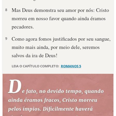
Mas Deus demonstra seu amor por nós: Cristo
10 MANDAMENTOS
8
morreu em nosso favor quando ainda éramos
ESTUDOS BÍBLICOS
pecadores.
ESBOÇOS DE PREGAÇÃO
Como agora fomos justificados por seu sangue,
9
muito mais ainda, por meio dele, seremos
TEMAS
salvos da ira de Deus!
PERGUNTE À BÍBLIA
IA
LEIA O CAPÍTULO COMPLETO:
ROMANOS 5
TERMO BÍBLICO
JOGOS
QUEM SOMOS
LOJA BÍBLIAON