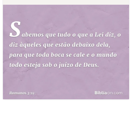
10 MANDAMENTOS
ESTUDOS BÍBLICOS
ESBOÇOS DE PREGAÇÃO
TEMAS
PERGUNTE À BÍBLIA
IA
TERMO BÍBLICO
JOGOS
QUEM SOMOS
LOJA BÍBLIAON