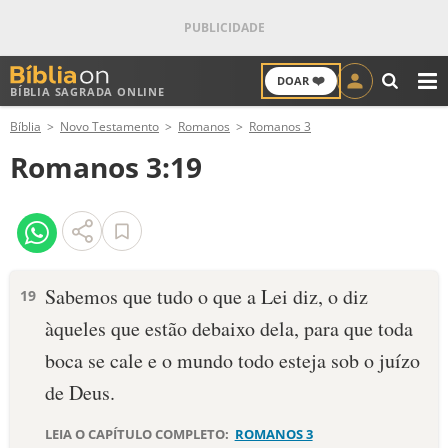
❤️
DOAR
BÍBLIA SAGRADA ONLINE
M
Bíblia
Novo Testamento
Romanos
Romanos 3
ANTIGO TESTAMENTO
Romanos 3:19
NOVO TESTAMENTO
VERSÍCULOS
VERSÍCULO DO DIA
Sabemos que tudo o que a Lei diz, o diz
19
àqueles que estão debaixo dela, para que toda
PALAVRA DO DIA
boca se cale e o mundo todo esteja sob o juízo
SALMO DO DIA
de Deus.
DEVOCIONAL DIÁRIO
LEIA O CAPÍTULO COMPLETO:
ROMANOS 3