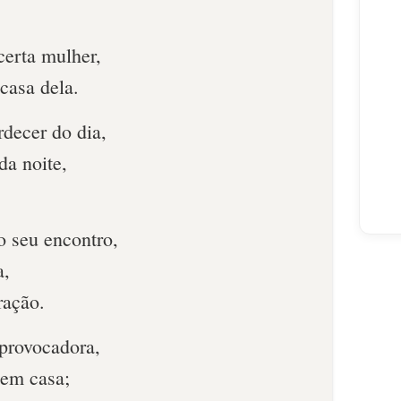
certa mulher,
casa dela.
rdecer do dia,
a noite,
o seu encontro,
a,
ração.
 provocadora,
 em casa;