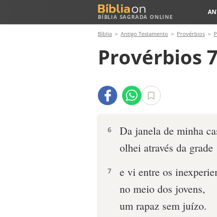
AN
BÍBLIA SAGRADA ONLINE
Bíblia
Antigo Testamento
Provérbios
P
Provérbios 7
Da janela de minha ca
6
olhei através da grade
e vi entre os inexperie
7
no meio dos jovens,
um rapaz sem juízo.