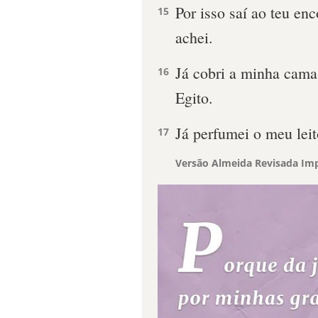
Por isso saí ao teu enc
15
achei.
Já cobri a minha cama 
16
Egito.
Já perfumei o meu lei
17
Versão Almeida Revisada Imp