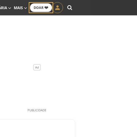
❤️
ÁRIA
MAIS
DOAR