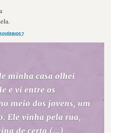
a
ela.
ROVÉRBIOS 7