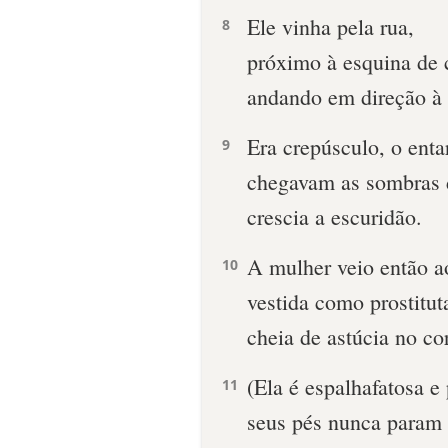
Ele vinha pela rua,
8
próximo à esquina de 
andando em direção à 
Era crepúsculo, o enta
9
chegavam as sombras d
crescia a escuridão.
A mulher veio então a
10
vestida como prostitut
cheia de astúcia no co
(Ela é espalhafatosa e
11
seus pés nunca param