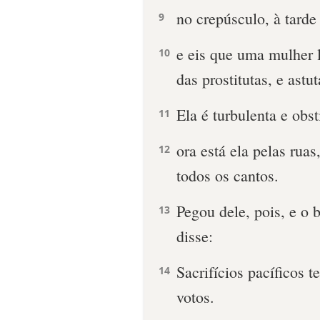
no crepúsculo, à tarde
9
e eis que uma mulher 
10
das prostitutas, e astu
Ela é turbulenta e obs
11
ora está ela pelas ruas
12
todos os cantos.
Pegou dele, pois, e o 
13
disse:
Sacrifícios pacíficos 
14
votos.