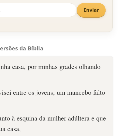
Enviar
ersões da Bíblia
inha casa, por minhas grades olhando
ivisei entre os jovens, um mancebo falto
unto à esquina da mulher adúltera e que
ua casa,