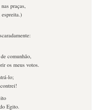
 nas praças,
 espreita.)
escaradamente:
os de comunhão,
rir os meus votos.
trá-lo;
contrei!
ito
 do Egito.