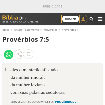
❤️
DOAR
BÍBLIA SAGRADA ONLINE
M
Bíblia
Antigo Testamento
Provérbios
Provérbios 7
ANTIGO TESTAMENTO
Provérbios 7:5
NOVO TESTAMENTO
VERSÍCULOS
VERSÍCULO DO DIA
eles o manterão afastado
5
da mulher imoral,
PALAVRA DO DIA
da mulher leviana
SALMO DO DIA
com suas palavras sedutoras.
DEVOCIONAL DIÁRIO
LEIA O CAPÍTULO COMPLETO:
PROVÉRBIOS 7