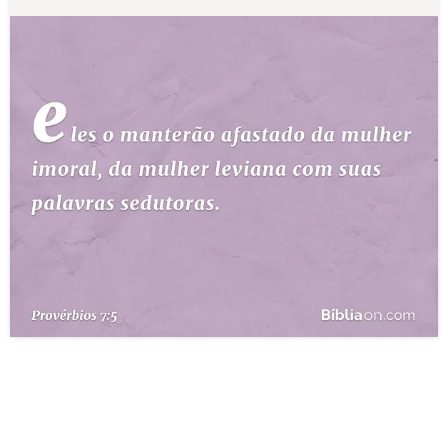
10 MANDAMENTOS
ESTUDOS BÍBLICOS
ESBOÇOS DE PREGAÇÃO
TEMAS
PERGUNTE À BÍBLIA
IA
TERMO BÍBLICO
JOGOS
QUEM SOMOS
LOJA BÍBLIAON