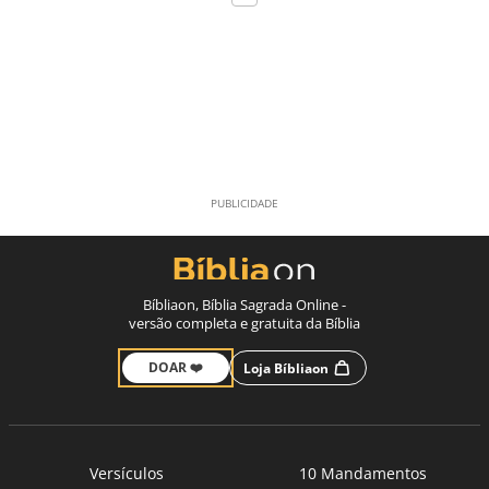
Bíbliaon, Bíblia Sagrada Online -
versão completa e gratuita da Bíblia
DOAR ❤️
Loja Bíbliaon
Versículos
10 Mandamentos