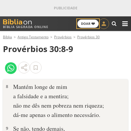
❤️
DOAR
BÍBLIA SAGRADA ONLINE
M
Bíblia
Antigo Testamento
Provérbios
Provérbios 30
ANTIGO TESTAMENTO
Provérbios 30:8-9
NOVO TESTAMENTO
VERSÍCULOS
VERSÍCULO DO DIA
Mantém longe de mim
8
a falsidade e a mentira;
PALAVRA DO DIA
não me dês nem pobreza nem riqueza;
SALMO DO DIA
dá-me apenas o alimento necessário.
DEVOCIONAL DIÁRIO
Se não, tendo demais,
9