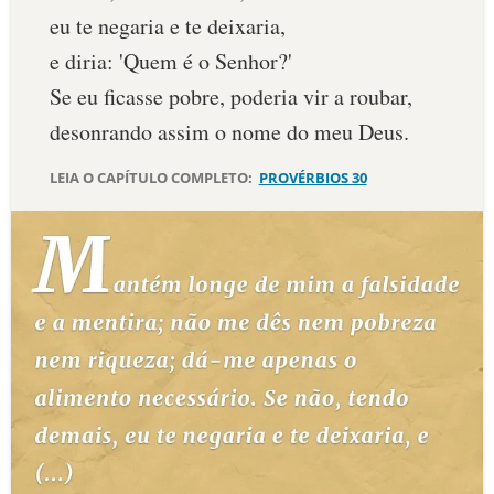
eu te negaria e te deixaria,
10 MANDAMENTOS
e diria: 'Quem é o Senhor?'
Se eu ficasse pobre, poderia vir a roubar,
ESTUDOS BÍBLICOS
desonrando assim o nome do meu Deus.
ESBOÇOS DE PREGAÇÃO
LEIA O CAPÍTULO COMPLETO:
PROVÉRBIOS 30
TEMAS
PERGUNTE À BÍBLIA
IA
TERMO BÍBLICO
JOGOS
QUEM SOMOS
LOJA BÍBLIAON