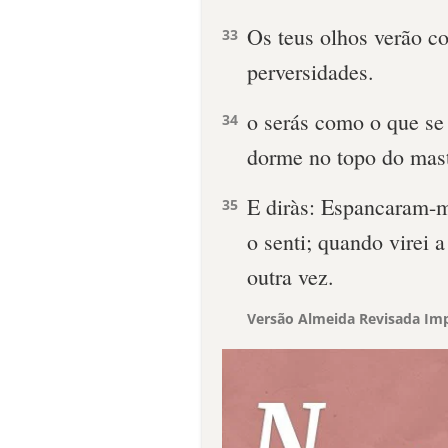
Os teus olhos verão coi
33
perversidades.
o serás como o que se
34
dorme no topo do mast
E diràs: Espancaram-m
35
o senti; quando virei a
outra vez.
Versão Almeida Revisada Imp