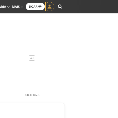
❤️
ÁRIA
MAIS
DOAR