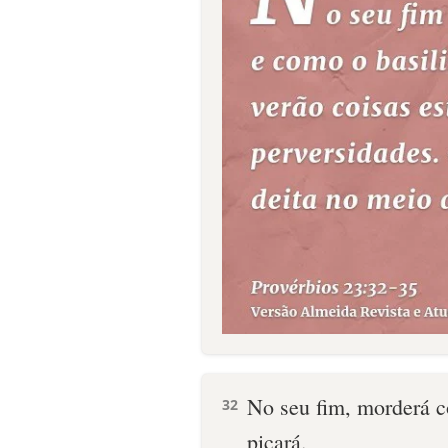
No seu fim, morderá c
32
picará.