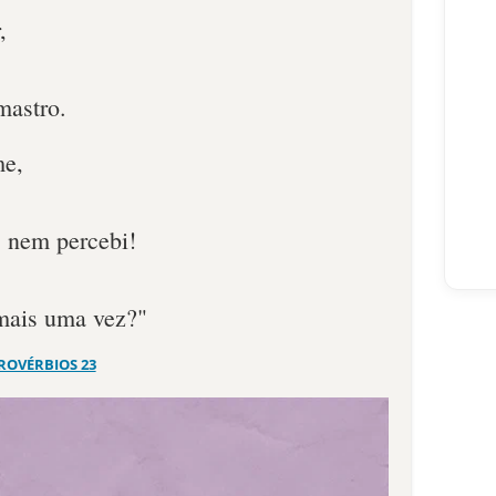
,
mastro.
me,
 nem percebi!
mais uma vez?"
ROVÉRBIOS 23