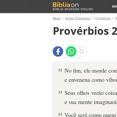
AN
BÍBLIA SAGRADA ONLINE
Bíblia
Antigo Testamento
Provérbios
P
Provérbios 2
No fim, ele morde co
32
e envenena como víbo
Seus olhos verão coisa
33
e sua mente imaginará 
Você será como quem
34