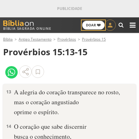
❤️
DOAR
BÍBLIA SAGRADA ONLINE
M
Bíblia
Antigo Testamento
Provérbios
Provérbios 15
ANTIGO TESTAMENTO
Provérbios 15:13-15
NOVO TESTAMENTO
VERSÍCULOS
VERSÍCULO DO DIA
A alegria do coração transparece no rosto,
13
mas o coração angustiado
PALAVRA DO DIA
oprime o espírito.
SALMO DO DIA
O coração que sabe discernir
14
DEVOCIONAL DIÁRIO
busca o conhecimento,