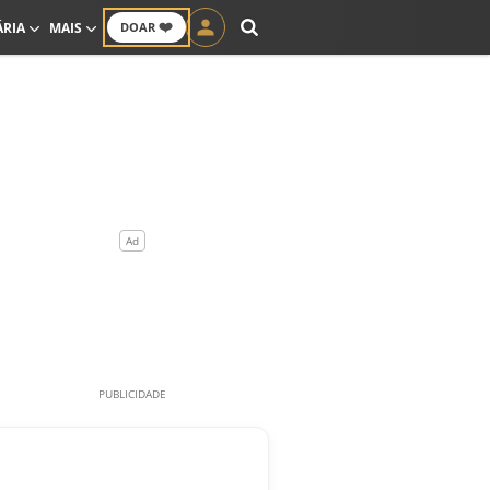
❤️
ÁRIA
MAIS
DOAR