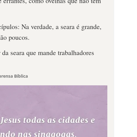
 errantes, como ovelhas que não têm
cípulos: Na verdade, a seara é grande,
são poucos.
r da seara que mande trabalhadores
rensa Bíblica