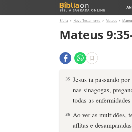
AN
BÍBLIA SAGRADA ONLINE
Bíblia
Novo Testamento
Mateus
Mateu
Mateus 9:35
Jesus ia passando por
35
nas sinagogas, pregan
todas as enfermidades
Ao ver as multidões, 
36
aflitas e desamparada