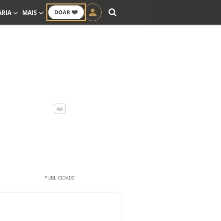
❤️
ÁRIA
MAIS
DOAR