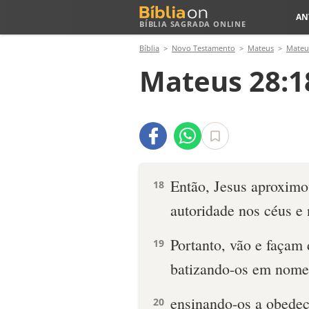
AN
BÍBLIA SAGRADA ONLINE
Bíblia
Novo Testamento
Mateus
Mateu
Mateus 28:1
Então, Jesus aproximou
18
autoridade nos céus e 
Portanto, vão e façam 
19
batizando-os em nome 
ensinando-os a obedec
20