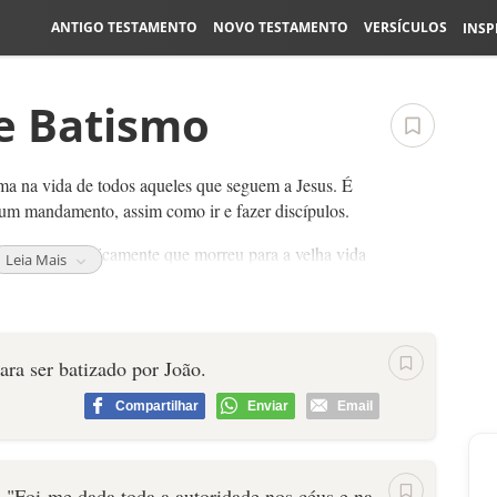
ANTIGO TESTAMENTO
NOVO TESTAMENTO
VERSÍCULOS
INSP
re Batismo
ma na vida de todos aqueles que seguem a Jesus. É
 um mandamento, assim como ir e fazer discípulos.
 anuncia publicamente que morreu para a velha vida
Leia Mais
ara ser batizado por João.
Compartilhar
Enviar
Email
: "Foi-me dada toda a autoridade nos céus e na