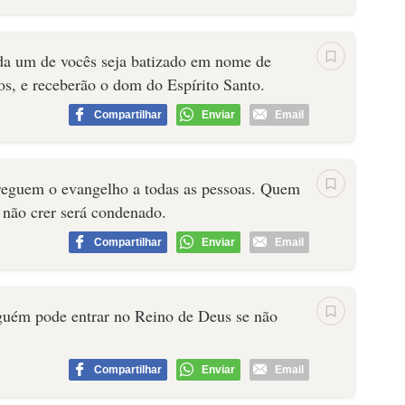
da um de vocês seja batizado em nome de
os, e receberão o dom do Espírito Santo.
Compartilhar
Enviar
Email
preguem o evangelho a todas as pessoas. Quem
m não crer será condenado.
Compartilhar
Enviar
Email
guém pode entrar no Reino de Deus se não
Compartilhar
Enviar
Email