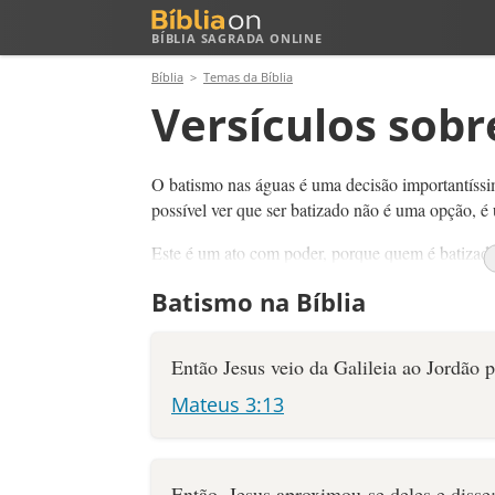
BÍBLIA SAGRADA ONLINE
Bíblia
Temas da Bíblia
Versículos sob
O batismo nas águas é uma decisão importantíssi
possível ver que ser batizado não é uma opção, é
Este é um ato com poder, porque quem é batizado
do pecado e que ressuscitou com Cristo Jesus!
Batismo na Bíblia
Então Jesus veio da Galileia ao Jordão p
Mateus 3:13
Então, Jesus aproximou-se deles e disse