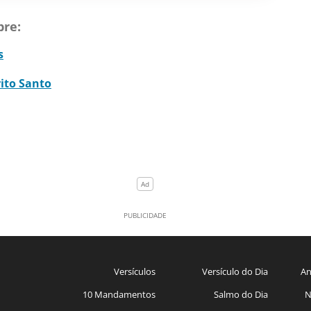
bre:
s
rito Santo
Versículos
Versículo do Dia
An
10 Mandamentos
Salmo do Dia
N