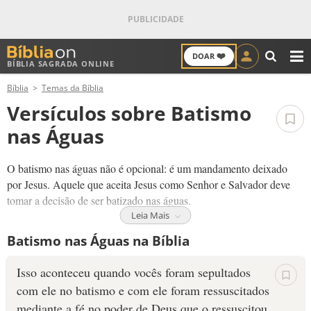
❤️
DOAR
BÍBLIA SAGRADA ONLINE
M
Bíblia
Temas da Bíblia
ANTIGO TESTAMENTO
Versículos sobre Batismo
NOVO TESTAMENTO
nas Águas
VERSÍCULOS
O batismo nas águas não é opcional: é um mandamento deixado
por Jesus. Aquele que aceita Jesus como Senhor e Salvador deve
VERSÍCULO DO DIA
tomar a decisão de ser batizado nas águas.
Leia Mais
Mas o que significa o batismo nas águas?
PALAVRA DO DIA
Batismo nas Águas na Bíblia
O batismo nas águas bíblico é feito por imersão, ou seja, a pessoa é
SALMO DO DIA
completamente submersa nas águas.
Isso aconteceu quando vocês foram sepultados
com ele no batismo e com ele foram ressuscitados
O batismo nas águas é muito mais do que um simples ritual. É algo
DEVOCIONAL DIÁRIO
mediante a fé no poder de Deus que o ressuscitou