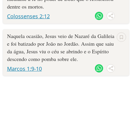
que tem muito poder. Quando uma pessoa é batizada nas águas, ela
dentre os mortos.
anuncia publicamente que o seu "velho eu" está sendo sepultado.
10 MANDAMENTOS
Mas depois ela sai da água, assim como Jesus se levantou da morte,
Colossenses 2:12
o que simboliza que quem crê recebe o poder de Deus para viver
ESTUDOS BÍBLICOS
uma vida renovada!
Naquela ocasião, Jesus veio de Nazaré da Galileia
ESBOÇOS DE PREGAÇÃO
e foi batizado por João no Jordão. Assim que saiu
da água, Jesus viu o céu se abrindo e o Espírito
TEMAS
descendo como pomba sobre ele.
Marcos 1:9-10
PERGUNTE À BÍBLIA
IA
TERMO BÍBLICO
JOGOS
QUEM SOMOS
LOJA BÍBLIAON