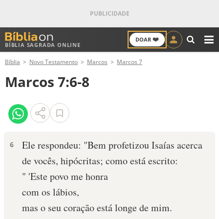
❤️
DOAR
BÍBLIA SAGRADA ONLINE
M
Bíblia
Novo Testamento
Marcos
Marcos 7
ANTIGO TESTAMENTO
Marcos 7:6-8
NOVO TESTAMENTO
VERSÍCULOS
VERSÍCULO DO DIA
Ele respondeu: "Bem profetizou Isaías acerca
6
de vocês, hipócritas; como está escrito:
PALAVRA DO DIA
" 'Este povo me honra
SALMO DO DIA
com os lábios,
mas o seu coração está longe de mim.
DEVOCIONAL DIÁRIO