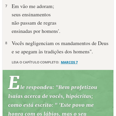
Em vão me adoram;
7
10 MANDAMENTOS
seus ensinamentos
não passam de regras
ESTUDOS BÍBLICOS
ensinadas por homens'.
ESBOÇOS DE PREGAÇÃO
Vocês negligenciam os mandamentos de Deus
8
TEMAS
e se apegam às tradições dos homens".
PERGUNTE À BÍBLIA
LEIA O CAPÍTULO COMPLETO:
MARCOS 7
IA
TERMO BÍBLICO
JOGOS
QUEM SOMOS
LOJA BÍBLIAON