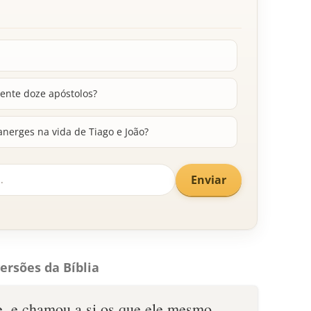
ente doze apóstolos?
nerges na vida de Tiago e João?
Enviar
ersões da Bíblia
, e chamou a si os que ele mesmo