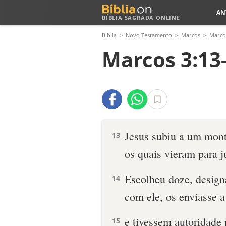
AN
BÍBLIA SAGRADA ONLINE
Bíblia
Novo Testamento
Marcos
Marco
Marcos 3:13
Jesus subiu a um mont
13
os quais vieram para j
Escolheu doze, design
14
com ele, os enviasse a
e tivessem autoridade
15