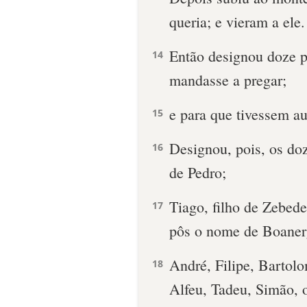
queria; e vieram a ele.
Então designou doze p
14
mandasse a pregar;
e para que tivessem a
15
Designou, pois, os do
16
de Pedro;
Tiago, filho de Zebede
17
pôs o nome de Boanerge
André, Filipe, Bartol
18
Alfeu, Tadeu, Simão, 