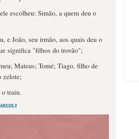
 ele escolheu: Simão, a quem deu o
u, e João, seu irmão, aos quais deu o
 significa "filhos do trovão";
omeu; Mateus; Tomé; Tiago, filho de
 zelote;
 o traiu.
ARCOS 3