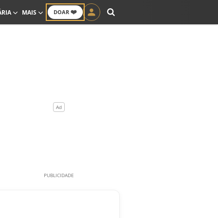
❤️
ÁRIA
MAIS
DOAR