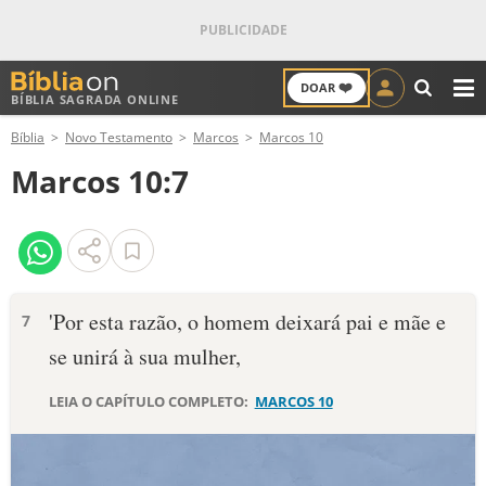
❤️
DOAR
BÍBLIA SAGRADA ONLINE
M
Bíblia
Novo Testamento
Marcos
Marcos 10
ANTIGO TESTAMENTO
Marcos 10:7
NOVO TESTAMENTO
VERSÍCULOS
VERSÍCULO DO DIA
'Por esta razão, o homem deixará pai e mãe e
7
se unirá à sua mulher,
PALAVRA DO DIA
LEIA O CAPÍTULO COMPLETO:
MARCOS 10
SALMO DO DIA
DEVOCIONAL DIÁRIO