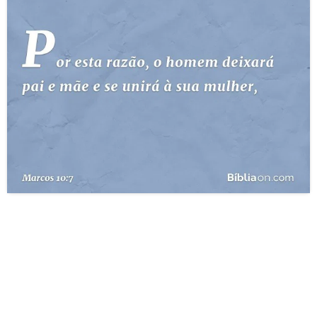
10 MANDAMENTOS
ESTUDOS BÍBLICOS
ESBOÇOS DE PREGAÇÃO
TEMAS
PERGUNTE À BÍBLIA
IA
TERMO BÍBLICO
JOGOS
QUEM SOMOS
LOJA BÍBLIAON