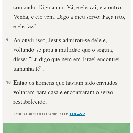
comando. Digo a um: Vá, e ele vai; e a outro:
10 MANDAMENTOS
Venha, e ele vem. Digo a meu servo: Faça isto,
e ele faz".
ESTUDOS BÍBLICOS
Ao ouvir isso, Jesus admirou-se dele e,
9
ESBOÇOS DE PREGAÇÃO
voltando-se para a multidão que o seguia,
TEMAS
disse: "Eu digo que nem em Israel encontrei
tamanha fé".
PERGUNTE À BÍBLIA
IA
Então os homens que haviam sido enviados
10
TERMO BÍBLICO
JOGOS
voltaram para casa e encontraram o servo
restabelecido.
QUEM SOMOS
LEIA O CAPÍTULO COMPLETO:
LUCAS 7
LOJA BÍBLIAON