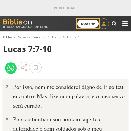
❤️
DOAR
BÍBLIA SAGRADA ONLINE
M
Bíblia
Novo Testamento
Lucas
Lucas 7
ANTIGO TESTAMENTO
Lucas 7:7-10
NOVO TESTAMENTO
VERSÍCULOS
VERSÍCULO DO DIA
Por isso, nem me considerei digno de ir ao teu
7
encontro. Mas dize uma palavra, e o meu servo
PALAVRA DO DIA
será curado.
SALMO DO DIA
Pois eu também sou homem sujeito a
8
DEVOCIONAL DIÁRIO
autoridade e com soldados sob o meu