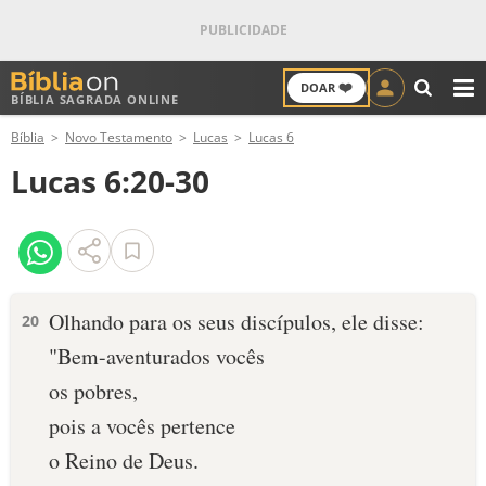
❤️
DOAR
BÍBLIA SAGRADA ONLINE
M
Bíblia
Novo Testamento
Lucas
Lucas 6
ANTIGO TESTAMENTO
Lucas 6:20-30
NOVO TESTAMENTO
VERSÍCULOS
VERSÍCULO DO DIA
Olhando para os seus discípulos, ele disse:
20
"Bem-aventurados vocês
PALAVRA DO DIA
os pobres,
SALMO DO DIA
pois a vocês pertence
o Reino de Deus.
DEVOCIONAL DIÁRIO