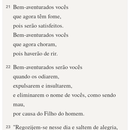
Bem-aventurados vocês
21
10 MANDAMENTOS
que agora têm fome,
pois serão satisfeitos.
ESTUDOS BÍBLICOS
Bem-aventurados vocês
ESBOÇOS DE PREGAÇÃO
que agora choram,
pois haverão de rir.
TEMAS
Bem-aventurados serão vocês
22
PERGUNTE À BÍBLIA
IA
quando os odiarem,
expulsarem e insultarem,
TERMO BÍBLICO
JOGOS
e eliminarem o nome de vocês, como sendo
QUEM SOMOS
mau,
por causa do Filho do homem.
LOJA BÍBLIAON
"Regozijem-se nesse dia e saltem de alegria,
23