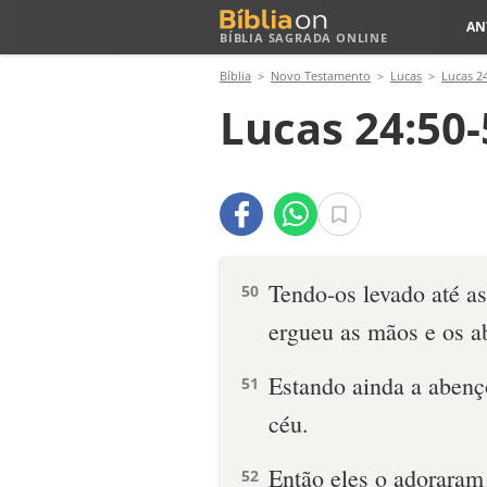
AN
BÍBLIA SAGRADA ONLINE
Bíblia
Novo Testamento
Lucas
Lucas 2
Lucas 24:50-
Tendo-os levado até a
50
ergueu as mãos e os a
Estando ainda a abenço
51
céu.
Então eles o adoraram
52