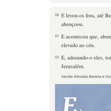
E levou-os fora, até B
50
abençoou.
E aconteceu que, abenç
51
elevado ao céu.
E, adorando-o eles, t
52
Jerusalém.
Versão Almeida Revista e Cor