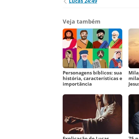
Lucas 24:49
Veja também
Personagens bíblicos: sua
Mila
história, características e
mila
importância
Jesu
Explicação de Lucas
75 p