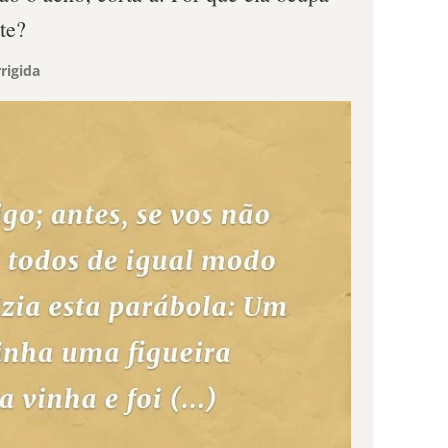
te?
rigida