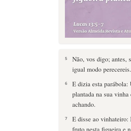
Não, vos digo; antes, 
5
igual modo perecereis
E dizia esta parábola
6
plantada na sua vinha e
achando.
E disse ao vinhateiro:
7
fruto nesta figueira e 