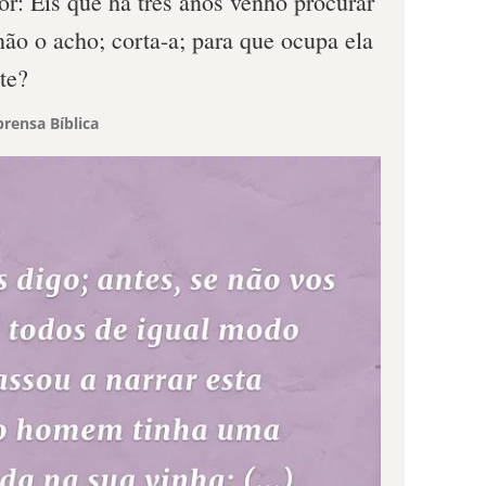
tor: Eis que há três anos venho procurar
 não o acho; corta-a; para que ocupa ela
te?
rensa Bíblica