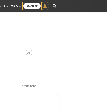
❤️
ÁRIA
MAIS
DOAR