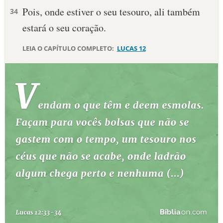
Pois, onde estiver o seu tesouro, ali também
34
10 MANDAMENTOS
estará o seu coração.
ESTUDOS BÍBLICOS
LEIA O CAPÍTULO COMPLETO:
LUCAS 12
ESBOÇOS DE PREGAÇÃO
TEMAS
PERGUNTE À BÍBLIA
IA
TERMO BÍBLICO
JOGOS
QUEM SOMOS
LOJA BÍBLIAON