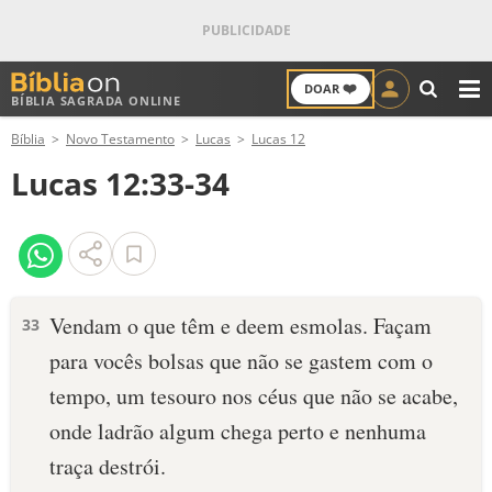
❤️
DOAR
BÍBLIA SAGRADA ONLINE
M
Bíblia
Novo Testamento
Lucas
Lucas 12
ANTIGO TESTAMENTO
Lucas 12:33-34
NOVO TESTAMENTO
VERSÍCULOS
VERSÍCULO DO DIA
Vendam o que têm e deem esmolas. Façam
33
para vocês bolsas que não se gastem com o
PALAVRA DO DIA
tempo, um tesouro nos céus que não se acabe,
SALMO DO DIA
onde ladrão algum chega perto e nenhuma
traça destrói.
DEVOCIONAL DIÁRIO