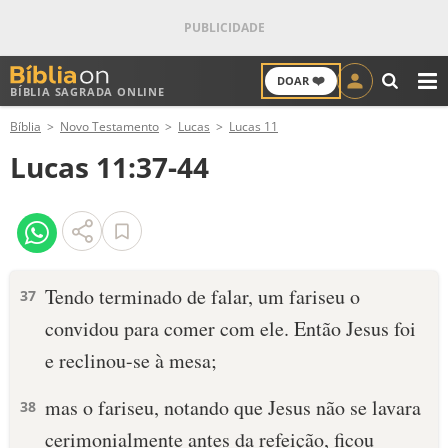
❤️
DOAR
BÍBLIA SAGRADA ONLINE
M
Bíblia
Novo Testamento
Lucas
Lucas 11
ANTIGO TESTAMENTO
Lucas 11:37-44
NOVO TESTAMENTO
VERSÍCULOS
VERSÍCULO DO DIA
Tendo terminado de falar, um fariseu o
37
convidou para comer com ele. Então Jesus foi
PALAVRA DO DIA
e reclinou-se à mesa;
SALMO DO DIA
mas o fariseu, notando que Jesus não se lavara
38
DEVOCIONAL DIÁRIO
cerimonialmente antes da refeição, ficou