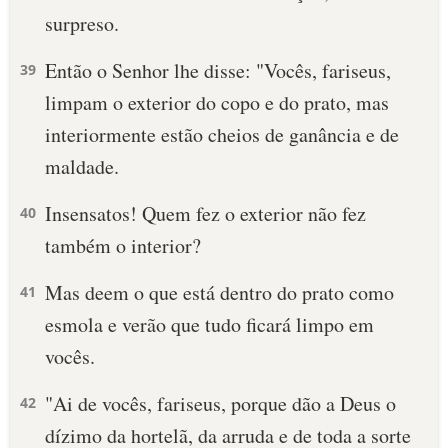
surpreso.
10 MANDAMENTOS
Então o Senhor lhe disse: "Vocês, fariseus,
39
ESTUDOS BÍBLICOS
limpam o exterior do copo e do prato, mas
interiormente estão cheios de ganância e de
ESBOÇOS DE PREGAÇÃO
maldade.
TEMAS
Insensatos! Quem fez o exterior não fez
40
PERGUNTE À BÍBLIA
também o interior?
IA
Mas deem o que está dentro do prato como
TERMO BÍBLICO
41
JOGOS
esmola e verão que tudo ficará limpo em
QUEM SOMOS
vocês.
LOJA BÍBLIAON
"Ai de vocês, fariseus, porque dão a Deus o
42
dízimo da hortelã, da arruda e de toda a sorte