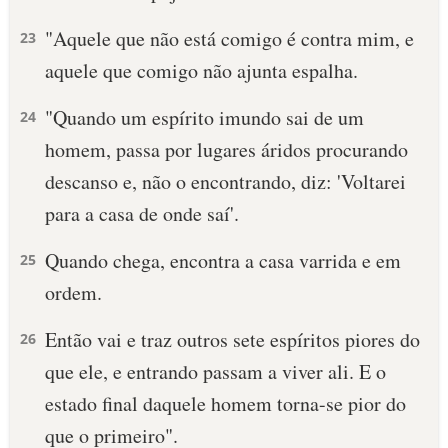
"Aquele que não está comigo é contra mim, e
10 MANDAMENTOS
23
aquele que comigo não ajunta espalha.
ESTUDOS BÍBLICOS
"Quando um espírito imundo sai de um
24
ESBOÇOS DE PREGAÇÃO
homem, passa por lugares áridos procurando
descanso e, não o encontrando, diz: 'Voltarei
TEMAS
para a casa de onde saí'.
PERGUNTE À BÍBLIA
IA
Quando chega, encontra a casa varrida e em
25
ordem.
TERMO BÍBLICO
JOGOS
Então vai e traz outros sete espíritos piores do
26
QUEM SOMOS
que ele, e entrando passam a viver ali. E o
LOJA BÍBLIAON
estado final daquele homem torna-se pior do
que o primeiro".