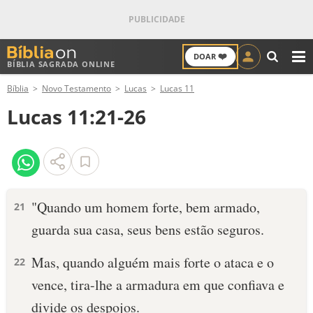
❤️
DOAR
BÍBLIA SAGRADA ONLINE
M
Bíblia
Novo Testamento
Lucas
Lucas 11
ANTIGO TESTAMENTO
Lucas 11:21-26
NOVO TESTAMENTO
VERSÍCULOS
VERSÍCULO DO DIA
"Quando um homem forte, bem armado,
21
guarda sua casa, seus bens estão seguros.
PALAVRA DO DIA
Mas, quando alguém mais forte o ataca e o
22
SALMO DO DIA
vence, tira-lhe a armadura em que confiava e
DEVOCIONAL DIÁRIO
divide os despojos.