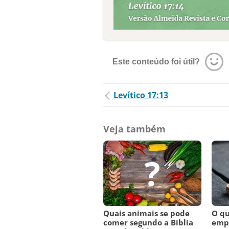
Este conteúdo foi útil?
Levítico 17:13
Veja também
Quais animais se pode
O qu
comer segundo a Bíblia
empr