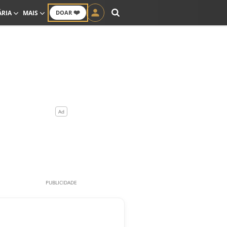
❤️
ÁRIA
MAIS
DOAR