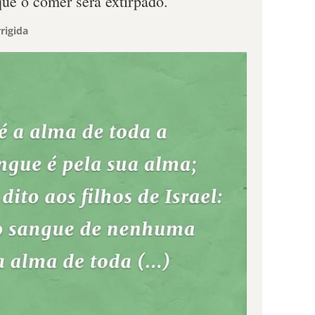
que o comer será extirpado.
rigida