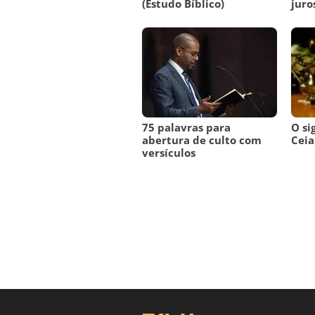
(Estudo Bíblico)
juro
75 palavras para
O si
abertura de culto com
Ceia
versículos