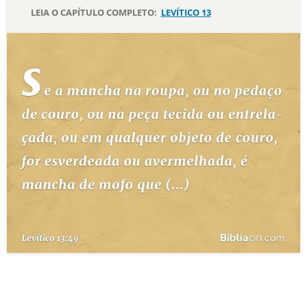
LEIA O CAPÍTULO COMPLETO:
LEVÍTICO 13
10 MANDAMENTOS
ESTUDOS BÍBLICOS
ESBOÇOS DE PREGAÇÃO
TEMAS
PERGUNTE À BÍBLIA
IA
TERMO BÍBLICO
JOGOS
QUEM SOMOS
LOJA BÍBLIAON