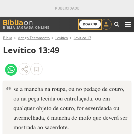
❤️
DOAR
BÍBLIA SAGRADA ONLINE
M
Bíblia
Antigo Testamento
Levítico
Levítico 13
ANTIGO TESTAMENTO
Levítico 13:49
NOVO TESTAMENTO
VERSÍCULOS
VERSÍCULO DO DIA
se a mancha na roupa, ou no pedaço de couro,
49
ou na peça tecida ou entrela­çada, ou em
PALAVRA DO DIA
qualquer objeto de couro, for es­verdeada ou
SALMO DO DIA
avermelhada, é mancha de mofo que deverá ser
mostrada ao sacerdote.
DEVOCIONAL DIÁRIO