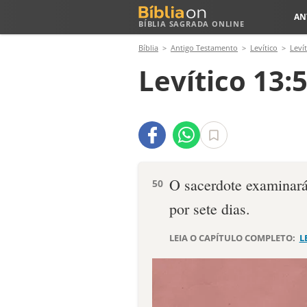
AN
BÍBLIA SAGRADA ONLINE
Bíblia
Antigo Testamento
Levítico
Levít
Levítico 13:
O sa­cerdote examinará
50
por sete dias.
LEIA O CAPÍTULO COMPLETO:
L