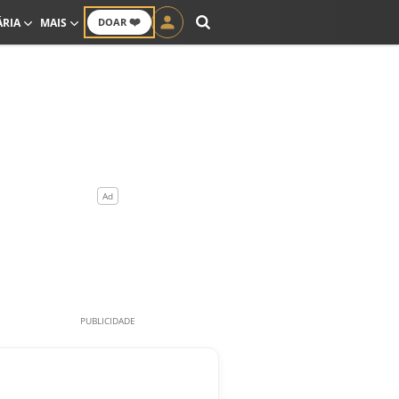
❤️
ÁRIA
MAIS
DOAR