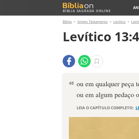
AN
BÍBLIA SAGRADA ONLINE
Bíblia
Antigo Testamento
Levítico
Levít
Levítico 13:
ou em qualquer peça te
48
ou em algum pedaço ou
LEIA O CAPÍTULO COMPLETO:
L