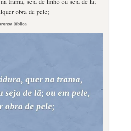
na trama, seja de linho ou seja de lã;
lquer obra de pele;
rensa Bíblica