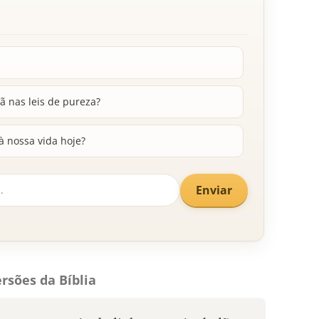
lã nas leis de pureza?
à nossa vida hoje?
Enviar
rsões da Bíblia