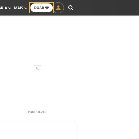
❤️
ÁRIA
MAIS
DOAR