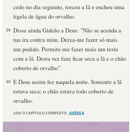
cedo no dia seguinte, torceu a lã e encheu uma
10 MANDAMENTOS
tigela de água do orvalho.
ESTUDOS BÍBLICOS
Disse ainda Gideão a Deus: "Não se acenda a
39
tua ira contra mim. Deixa-me fazer só mais
ESBOÇOS DE PREGAÇÃO
um pedido. Permite-me fazer mais um teste
TEMAS
com a lã. Desta vez faze ficar seca a lã e o chão
coberto de orvalho".
PERGUNTE À BÍBLIA
IA
E Deus assim fez naquela noite. Somente a lã
40
TERMO BÍBLICO
JOGOS
estava seca; o chão estava todo coberto de
orvalho.
QUEM SOMOS
LEIA O CAPÍTULO COMPLETO:
JUÍZES 6
LOJA BÍBLIAON