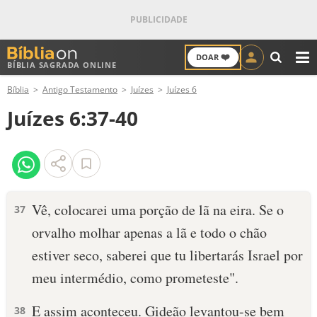
❤️
DOAR
BÍBLIA SAGRADA ONLINE
M
Bíblia
Antigo Testamento
Juízes
Juízes 6
ANTIGO TESTAMENTO
Juízes 6:37-40
NOVO TESTAMENTO
VERSÍCULOS
VERSÍCULO DO DIA
Vê, colocarei uma porção de lã na eira. Se o
37
orvalho molhar apenas a lã e todo o chão
PALAVRA DO DIA
estiver seco, saberei que tu libertarás Israel por
SALMO DO DIA
meu intermédio, como prometeste".
DEVOCIONAL DIÁRIO
E assim aconteceu. Gideão levantou-se bem
38