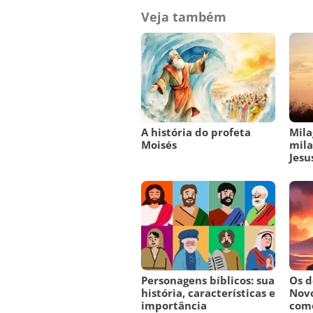
Veja também
A história do profeta
Mila
Moisés
mila
Jesu
Personagens bíblicos: sua
Os 
história, características e
Novo
importância
como