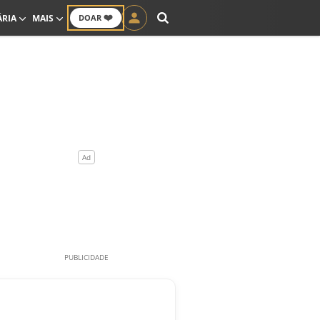
❤️
ÁRIA
MAIS
DOAR