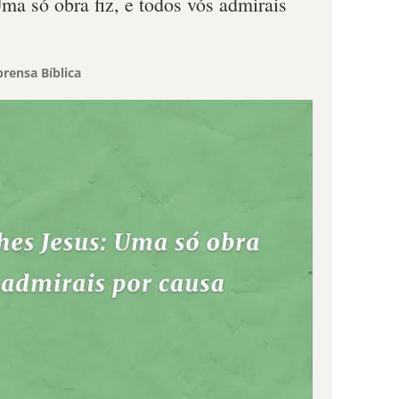
ma só obra fiz, e todos vós admirais
rensa Bíblica