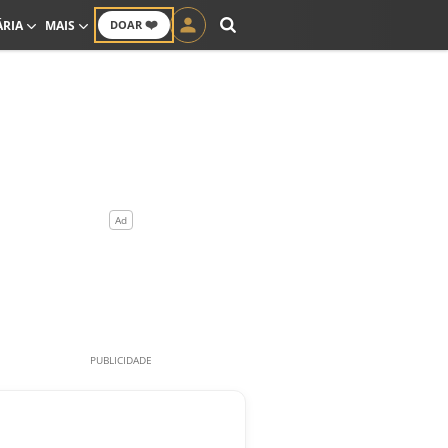
❤️
ÁRIA
MAIS
DOAR