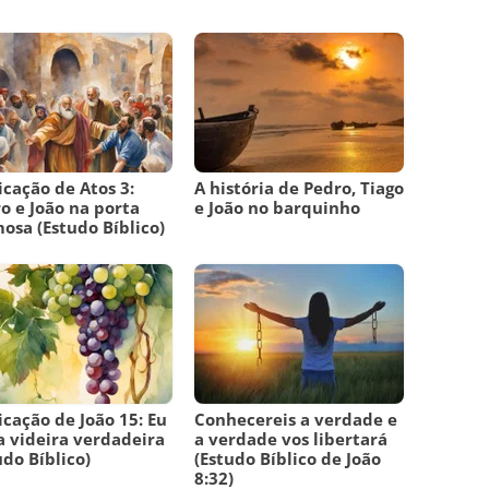
icação de Atos 3:
A história de Pedro, Tiago
o e João na porta
e João no barquinho
osa (Estudo Bíblico)
icação de João 15: Eu
Conhecereis a verdade e
a videira verdadeira
a verdade vos libertará
udo Bíblico)
(Estudo Bíblico de João
8:32)