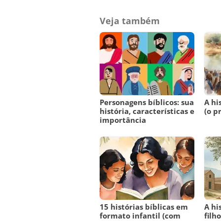
Veja também
Personagens bíblicos: sua
A hi
história, características e
(o p
importância
15 histórias bíblicas em
A hi
formato infantil (com
filh