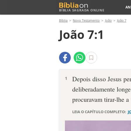
AN
BÍBLIA SAGRADA ONLINE
Bíblia
Novo Testamento
João
João 7
João 7:1
Depois disso Jesus pe
1
deliberadamente longe 
procuravam tirar-lhe a 
LEIA O CAPÍTULO COMPLETO:
J