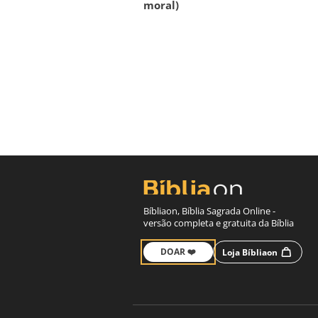
moral)
Bíbliaon, Bíblia Sagrada Online -
versão completa e gratuita da Bíblia
DOAR ❤️
Loja Bíbliaon