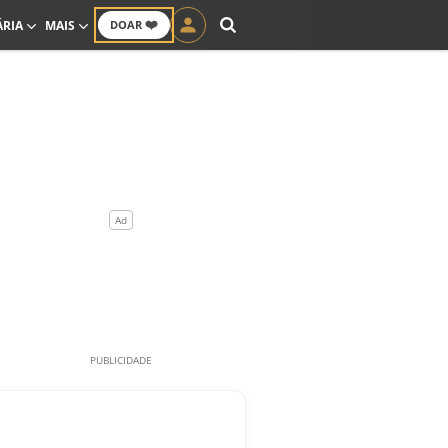
❤️
ÁRIA
MAIS
DOAR