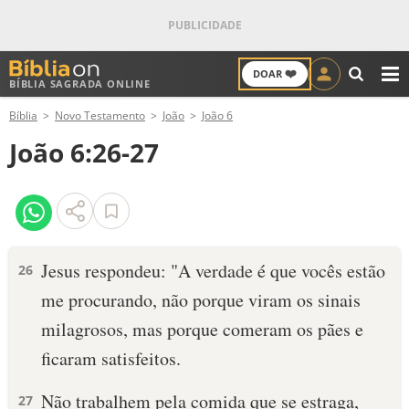
❤️
DOAR
BÍBLIA SAGRADA ONLINE
M
Bíblia
Novo Testamento
João
João 6
ANTIGO TESTAMENTO
João 6:26-27
NOVO TESTAMENTO
VERSÍCULOS
VERSÍCULO DO DIA
Jesus respondeu: "A verdade é que vocês estão
26
me procurando, não porque viram os sinais
PALAVRA DO DIA
milagrosos, mas porque comeram os pães e
SALMO DO DIA
ficaram satisfeitos.
DEVOCIONAL DIÁRIO
Não trabalhem pela comida que se estraga,
27