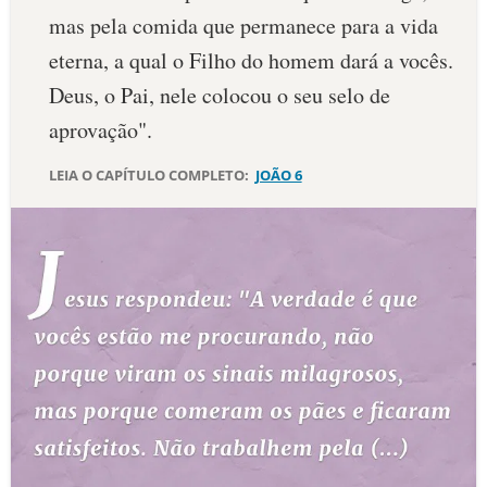
mas pela comida que permanece para a vida
10 MANDAMENTOS
eterna, a qual o Filho do homem dará a vocês.
Deus, o Pai, nele colocou o seu selo de
ESTUDOS BÍBLICOS
aprovação".
ESBOÇOS DE PREGAÇÃO
LEIA O CAPÍTULO COMPLETO:
JOÃO 6
TEMAS
PERGUNTE À BÍBLIA
IA
TERMO BÍBLICO
JOGOS
QUEM SOMOS
LOJA BÍBLIAON