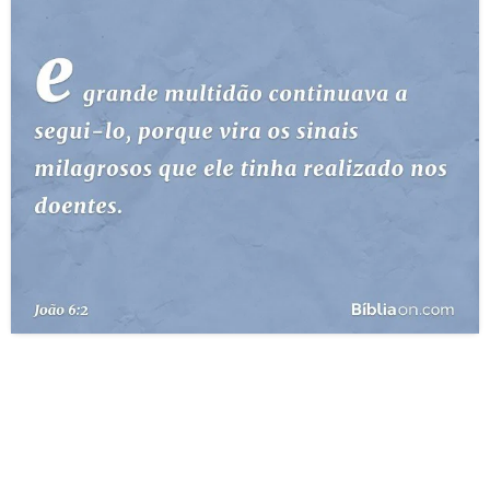
10 MANDAMENTOS
ESTUDOS BÍBLICOS
ESBOÇOS DE PREGAÇÃO
TEMAS
PERGUNTE À BÍBLIA
IA
TERMO BÍBLICO
JOGOS
QUEM SOMOS
LOJA BÍBLIAON