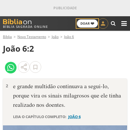
❤️
DOAR
BÍBLIA SAGRADA ONLINE
M
Bíblia
Novo Testamento
João
João 6
ANTIGO TESTAMENTO
João 6:2
NOVO TESTAMENTO
VERSÍCULOS
VERSÍCULO DO DIA
e grande multidão continuava a segui-lo,
2
porque vira os sinais milagrosos que ele tinha
PALAVRA DO DIA
realizado nos doentes.
SALMO DO DIA
LEIA O CAPÍTULO COMPLETO:
JOÃO 6
DEVOCIONAL DIÁRIO