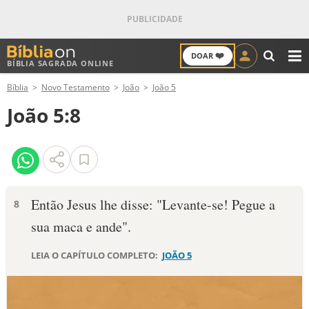
❤️
DOAR
BÍBLIA SAGRADA ONLINE
M
Bíblia
Novo Testamento
João
João 5
ANTIGO TESTAMENTO
João 5:8
NOVO TESTAMENTO
VERSÍCULOS
VERSÍCULO DO DIA
Então Jesus lhe disse: "Levante-se! Pegue a
8
sua maca e ande".
PALAVRA DO DIA
LEIA O CAPÍTULO COMPLETO:
JOÃO 5
SALMO DO DIA
DEVOCIONAL DIÁRIO