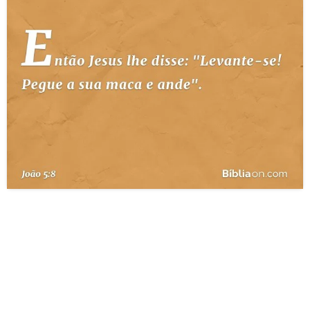
10 MANDAMENTOS
ESTUDOS BÍBLICOS
ESBOÇOS DE PREGAÇÃO
TEMAS
PERGUNTE À BÍBLIA
IA
TERMO BÍBLICO
JOGOS
QUEM SOMOS
LOJA BÍBLIAON