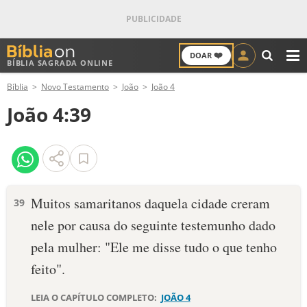
❤️
DOAR
BÍBLIA SAGRADA ONLINE
M
Bíblia
Novo Testamento
João
João 4
ANTIGO TESTAMENTO
João 4:39
NOVO TESTAMENTO
VERSÍCULOS
VERSÍCULO DO DIA
Muitos samaritanos daquela cidade creram
39
nele por causa do seguinte testemunho dado
PALAVRA DO DIA
pela mulher: "Ele me disse tudo o que tenho
SALMO DO DIA
feito".
DEVOCIONAL DIÁRIO
LEIA O CAPÍTULO COMPLETO:
JOÃO 4