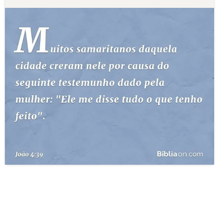
10 MANDAMENTOS
ESTUDOS BÍBLICOS
ESBOÇOS DE PREGAÇÃO
TEMAS
PERGUNTE À BÍBLIA
IA
TERMO BÍBLICO
JOGOS
QUEM SOMOS
LOJA BÍBLIAON