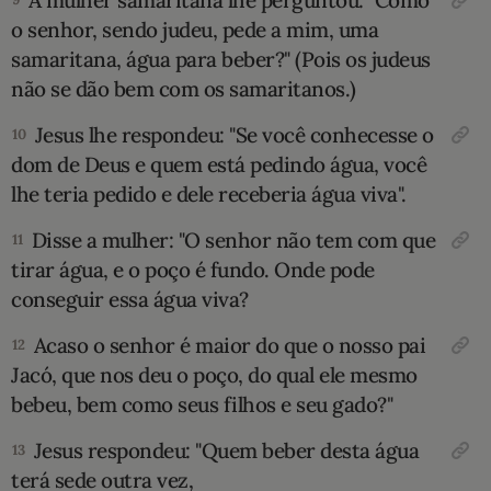
A mulher samaritana lhe perguntou: "Como
o senhor, sendo judeu, pede a mim, uma
samaritana, água para beber?" (Pois os judeus
não se dão bem com os samaritanos.)
Jesus lhe respondeu: "Se você conhecesse o
10
dom de Deus e quem está pedindo água, você
lhe teria pedido e dele receberia água viva".
Disse a mulher: "O senhor não tem com que
11
tirar água, e o poço é fundo. Onde pode
conseguir essa água viva?
Acaso o senhor é maior do que o nosso pai
12
Jacó, que nos deu o poço, do qual ele mesmo
bebeu, bem como seus filhos e seu gado?"
Jesus respondeu: "Quem beber desta água
13
terá sede outra vez,