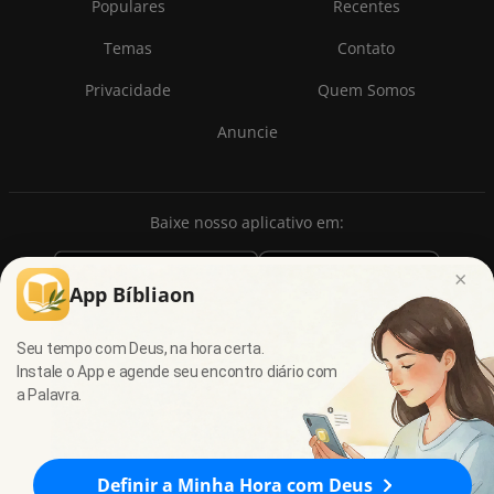
Populares
Recentes
Temas
Contato
Privacidade
Quem Somos
Anuncie
Baixe nosso aplicativo em:
×
App Bíbliaon
Seu tempo com Deus, na hora certa.
Instale o App e agende seu encontro diário com
a Palavra.
© 2009 - 2026
7Graus
- Todos os direitos reservados.
Definir a Minha Hora com Deus