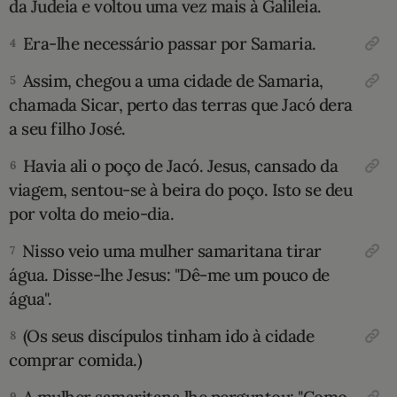
da Judeia e voltou uma vez mais à Galileia.
10 MANDAMENTOS
Era-lhe necessário passar por Samaria.
4
ESTUDOS BÍBLICOS
Assim, chegou a uma cidade de Samaria,
5
chamada Sicar, perto das terras que Jacó dera
ESBOÇOS DE PREGAÇÃO
a seu filho José.
Havia ali o poço de Jacó. Jesus, cansado da
6
TEMAS
viagem, sentou-se à beira do poço. Isto se deu
por volta do meio-dia.
PERGUNTE À BÍBLIA
IA
Nisso veio uma mulher samaritana tirar
7
TERMO BÍBLICO
JOGOS
água. Disse-lhe Jesus: "Dê-me um pouco de
água".
QUEM SOMOS
(Os seus discípulos tinham ido à cidade
8
LOJA BÍBLIAON
comprar comida.)
9