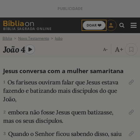
❤️
DOAR
BÍBLIA SAGRADA ONLINE
M
Bíblia
Novo Testamento
João
ANTIGO TESTAMENTO
João 4
A+
A-
NOVO TESTAMENTO
Jesus conversa com a mulher samaritana
VERSÍCULOS
Os fariseus ouviram falar que Jesus estava
1
VERSÍCULO DO DIA
fazendo e batizando mais discípulos do que
João,
PALAVRA DO DIA
embora não fosse Jesus quem batizasse,
2
SALMO DO DIA
mas os seus discípulos.
Quando o Senhor ficou sabendo disso, saiu
3
DEVOCIONAL DIÁRIO