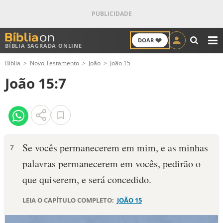
❤️
DOAR
BÍBLIA SAGRADA ONLINE
M
Bíblia
Novo Testamento
João
João 15
ANTIGO TESTAMENTO
João 15:7
NOVO TESTAMENTO
VERSÍCULOS
VERSÍCULO DO DIA
Se vocês permanecerem em mim, e as minhas
7
palavras permanecerem em vocês, pedirão o
PALAVRA DO DIA
que quiserem, e será concedido.
SALMO DO DIA
LEIA O CAPÍTULO COMPLETO:
JOÃO 15
DEVOCIONAL DIÁRIO