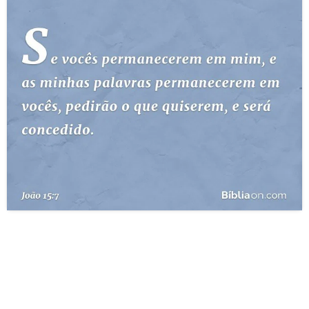
10 MANDAMENTOS
ESTUDOS BÍBLICOS
ESBOÇOS DE PREGAÇÃO
TEMAS
PERGUNTE À BÍBLIA
IA
TERMO BÍBLICO
JOGOS
QUEM SOMOS
LOJA BÍBLIAON