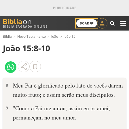
❤️
DOAR
BÍBLIA SAGRADA ONLINE
M
Bíblia
Novo Testamento
João
João 15
ANTIGO TESTAMENTO
João 15:8-10
NOVO TESTAMENTO
VERSÍCULOS
VERSÍCULO DO DIA
Meu Pai é glorificado pelo fato de vocês darem
8
muito fruto; e assim serão meus discípulos.
PALAVRA DO DIA
"Como o Pai me amou, assim eu os amei;
9
SALMO DO DIA
permaneçam no meu amor.
DEVOCIONAL DIÁRIO