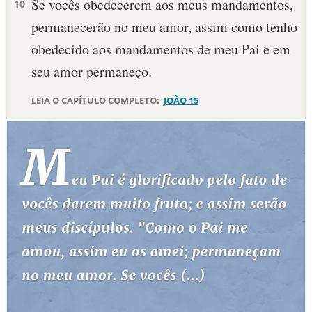
Se vocês obedecerem aos meus mandamentos,
10
permanecerão no meu amor, assim como tenho
10 MANDAMENTOS
obedecido aos mandamentos de meu Pai e em
ESTUDOS BÍBLICOS
seu amor permaneço.
ESBOÇOS DE PREGAÇÃO
LEIA O CAPÍTULO COMPLETO:
JOÃO 15
TEMAS
PERGUNTE À BÍBLIA
IA
TERMO BÍBLICO
JOGOS
QUEM SOMOS
LOJA BÍBLIAON