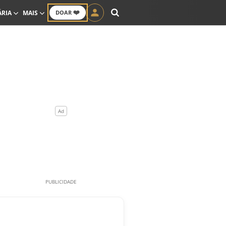
❤️
ÁRIA
MAIS
DOAR