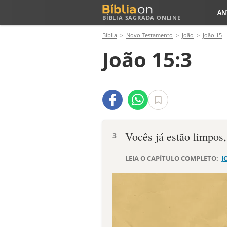
AN
BÍBLIA SAGRADA ONLINE
Bíblia
Novo Testamento
João
João 15
João 15:3
Vocês já estão limpos,
3
LEIA O CAPÍTULO COMPLETO:
J