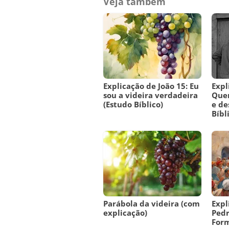
Veja também
Explicação de João 15: Eu
Expl
sou a videira verdadeira
Que
(Estudo Bíblico)
e de
Bíbl
Parábola da videira (com
Expl
explicação)
Pedr
Form