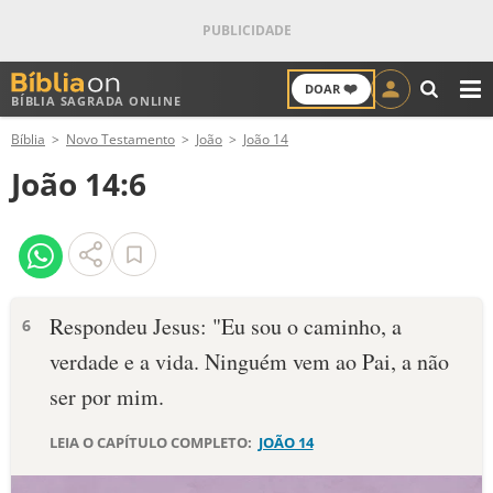
❤️
DOAR
BÍBLIA SAGRADA ONLINE
M
Bíblia
Novo Testamento
João
João 14
ANTIGO TESTAMENTO
João 14:6
NOVO TESTAMENTO
VERSÍCULOS
VERSÍCULO DO DIA
Respondeu Jesus: "Eu sou o caminho, a
6
verdade e a vida. Ninguém vem ao Pai, a não
PALAVRA DO DIA
ser por mim.
SALMO DO DIA
LEIA O CAPÍTULO COMPLETO:
JOÃO 14
DEVOCIONAL DIÁRIO