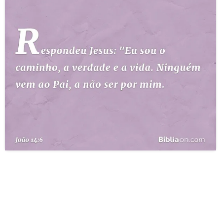
10 MANDAMENTOS
ESTUDOS BÍBLICOS
ESBOÇOS DE PREGAÇÃO
TEMAS
PERGUNTE À BÍBLIA
IA
TERMO BÍBLICO
JOGOS
QUEM SOMOS
LOJA BÍBLIAON