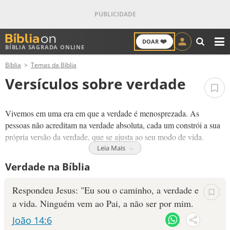
❤️
DOAR
BÍBLIA SAGRADA ONLINE
M
Bíblia
Temas da Bíblia
ANTIGO TESTAMENTO
Versículos sobre verdade
NOVO TESTAMENTO
Vivemos em uma era em que a verdade é menosprezada. As
VERSÍCULOS
pessoas não acreditam na verdade absoluta, cada um constrói a sua
própria versão da verdade, que se ajusta ao seu modo de vida.
VERSÍCULO DO DIA
Leia Mais
A Bíblia não diz que Jesus é apenas uma verdade, diz que Ele é A
Verdade na Bíblia
Verdade. Isso significa que Ele é a personificação da verdade e não
PALAVRA DO DIA
há verdade fora d'Ele.
Respondeu Jesus: "Eu sou o caminho, a verdade e
SALMO DO DIA
Deus quer mudar as nossas vidas com a Sua verdade
e só Jesus
a vida. Ninguém vem ao Pai, a não ser por mim.
pode remover as vendas e as amarras da mentira que nos impedem
João 14:6
DEVOCIONAL DIÁRIO
de viver de forma feliz e digna.