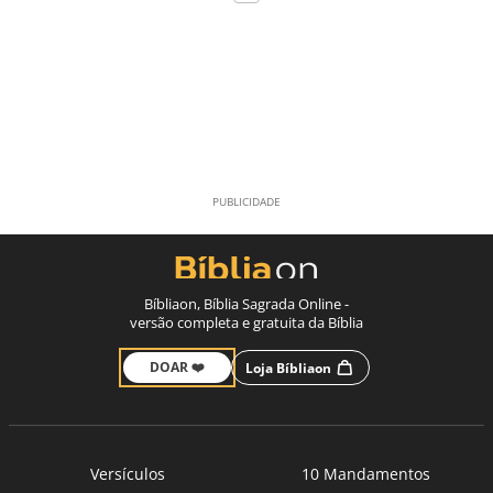
Bíbliaon, Bíblia Sagrada Online -
versão completa e gratuita da Bíblia
DOAR ❤️
Loja Bíbliaon
Versículos
10 Mandamentos