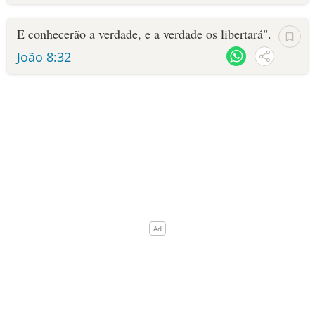
10 MANDAMENTOS
E conhecerão a verdade, e a verdade os libertará".
João 8:32
ESTUDOS BÍBLICOS
ESBOÇOS DE PREGAÇÃO
TEMAS
PERGUNTE À BÍBLIA
IA
TERMO BÍBLICO
JOGOS
QUEM SOMOS
LOJA BÍBLIAON