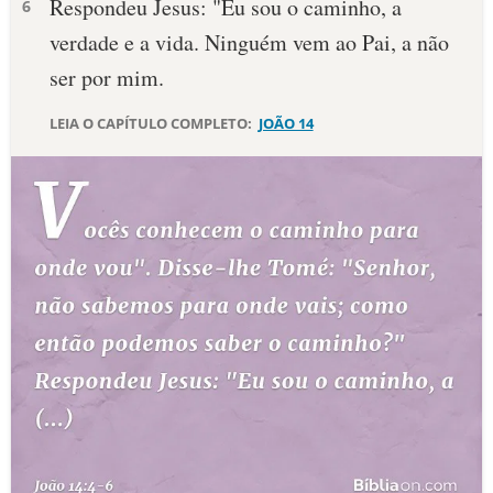
Respondeu Jesus: "Eu sou o caminho, a
6
verdade e a vida. Ninguém vem ao Pai, a não
10 MANDAMENTOS
ser por mim.
ESTUDOS BÍBLICOS
LEIA O CAPÍTULO COMPLETO:
JOÃO 14
ESBOÇOS DE PREGAÇÃO
TEMAS
PERGUNTE À BÍBLIA
IA
TERMO BÍBLICO
JOGOS
QUEM SOMOS
LOJA BÍBLIAON