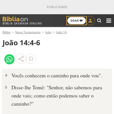
❤️
DOAR
BÍBLIA SAGRADA ONLINE
M
Bíblia
Novo Testamento
João
João 14
ANTIGO TESTAMENTO
João 14:4-6
NOVO TESTAMENTO
VERSÍCULOS
VERSÍCULO DO DIA
Vocês conhecem o caminho para onde vou".
4
PALAVRA DO DIA
Disse-lhe Tomé: "Senhor, não sabemos para
5
onde vais; como então podemos saber o
SALMO DO DIA
caminho?"
DEVOCIONAL DIÁRIO