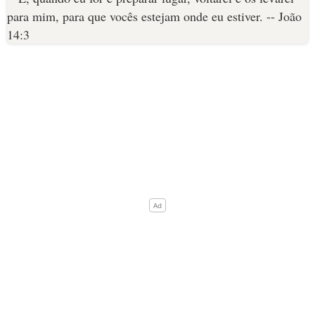
10 MANDAMENTOS
ESTUDOS BÍBLICOS
ESBOÇOS DE PREGAÇÃO
TEMAS
PERGUNTE À BÍBLIA
IA
TERMO BÍBLICO
JOGOS
QUEM SOMOS
LOJA BÍBLIAON