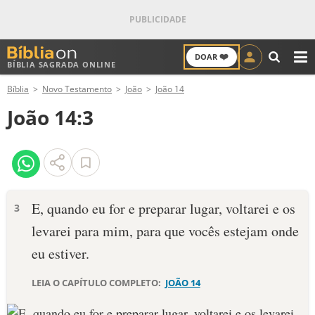
❤️
DOAR
BÍBLIA SAGRADA ONLINE
M
Bíblia
Novo Testamento
João
João 14
ANTIGO TESTAMENTO
João 14:3
NOVO TESTAMENTO
VERSÍCULOS
VERSÍCULO DO DIA
E, quando eu for e preparar lugar, voltarei e os
3
levarei para mim, para que vocês estejam onde
PALAVRA DO DIA
eu estiver.
SALMO DO DIA
LEIA O CAPÍTULO COMPLETO:
JOÃO 14
DEVOCIONAL DIÁRIO